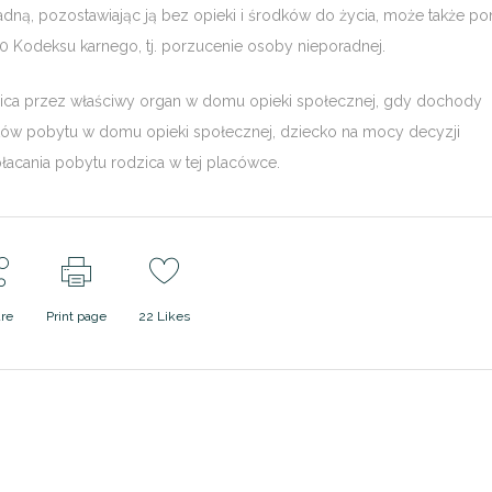
adną, pozostawiając ją bez opieki i środków do życia, może także po
0 Kodeksu karnego, tj. porzucenie osoby nieporadnej.
dzica przez właściwy organ w domu opieki społecznej, gdy dochody
ztów pobytu w domu opieki społecznej, dziecko na mocy decyzji
acania pobytu rodzica w tej placówce.
re
Print page
22
Likes