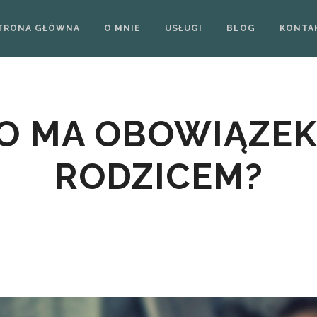
TRONA GŁÓWNA
O MNIE
USŁUGI
BLOG
KONTA
O MA OBOWIĄZEK
RODZICEM?