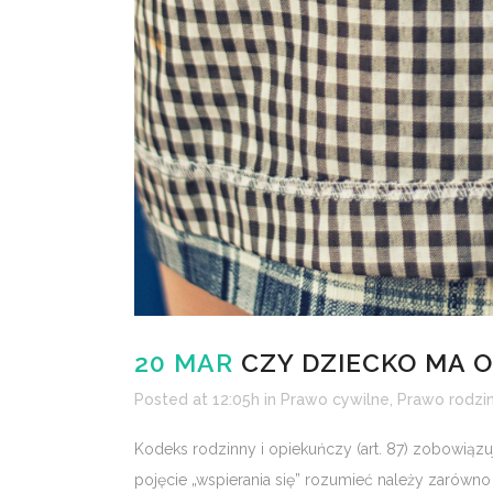
20 MAR
CZY DZIECKO MA O
Posted at 12:05h
in
Prawo cywilne
,
Prawo rodzi
Kodeks rodzinny i opiekuńczy (art. 87) zobowiązu
pojęcie „wspierania się” rozumieć należy zarówno