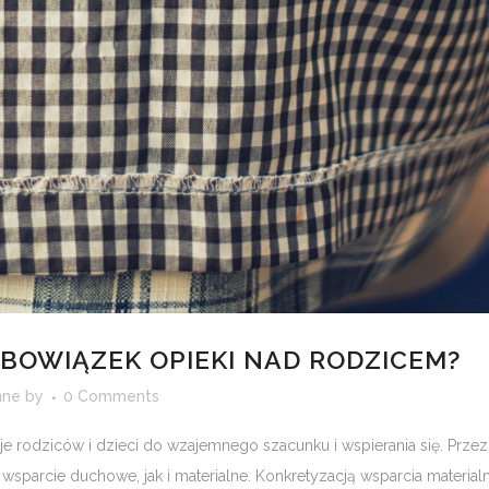
BOWIĄZEK OPIEKI NAD RODZICEM?
nne
by
0 Comments
je rodziców i dzieci do wzajemnego szacunku i wspierania się. Przez
 wsparcie duchowe, jak i materialne. Konkretyzacją wsparcia materia