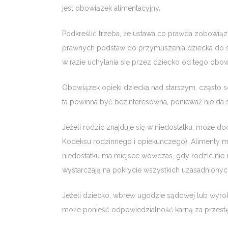
jest obowiązek alimentacyjny.
Podkreślić trzeba, że ustawa co prawda zobowiąz
prawnych podstaw do przymuszenia dziecka do spr
w razie uchylania się przez dziecko od tego obow
Obowiązek opieki dziecka nad starszym, często
ta powinna być bezinteresowna, ponieważ nie da 
Jeżeli rodzic znajduje się w niedostatku, może doc
Kodeksu rodzinnego i opiekuńczego). Alimenty ma
niedostatku ma miejsce wówczas, gdy rodzic nie 
wystarczają na pokrycie wszystkich uzasadnionyc
Jeżeli dziecko, wbrew ugodzie sądowej lub wyro
może ponieść odpowiedzialność karną za przestęp