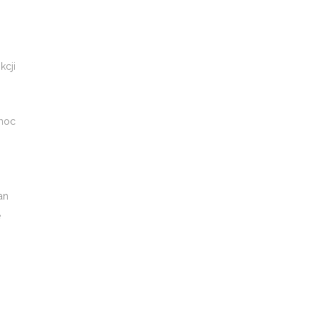
kcji
omoc
an
e