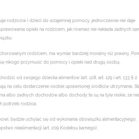
uje rodziców i dzieci do wzajemnej pomocy, jednocześnie nie daje
awowania opieki na rodzicem, jak również nie nakłada żadnych san
iązku.
 schorowanym rodzicem, ma wymiar bardziej moralny niż prawny. P
się nikogo przymusić do pomocy i opieki nad drugą osobą.
hodzić od swojego dziecka alimentów (art. 128, art. 129 i art. 133 § 2
ją na celu dostarczenie osobie uprawnionej środków utrzymania. St
ma albo żadnych dochodów albo dochody te są na tyle niskie, że ni
h potrzeb rodzica.
kowi, będzie uchylać się od wykonania obowiązku alimentacyjnego,
stwo niealimentacji (art. 209 Kodeksu karnego).