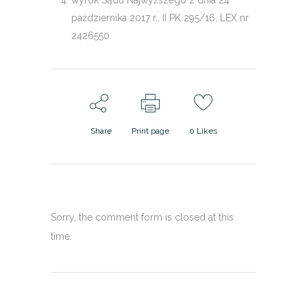
wyrok Sądu Najwyższego z dnia 24
października 2017 r., II PK 295/16, LEX nr
2426550.
Share
Print page
0
Likes
Sorry, the comment form is closed at this
time.