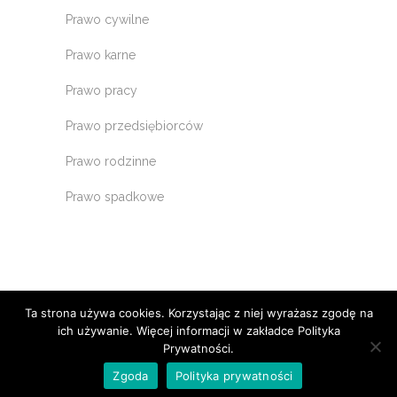
Prawo cywilne
Prawo karne
Prawo pracy
Prawo przedsiębiorców
Prawo rodzinne
Prawo spadkowe
Ta strona używa cookies. Korzystając z niej wyrażasz zgodę na
ich używanie. Więcej informacji w zakładce Polityka
Prywatności.
Zgoda
Polityka prywatności