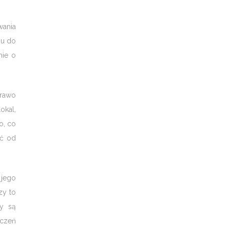
wania
iu do
nie o
prawo
okal,
o, co
ić od
 jego
zy to
ty są
zczeń