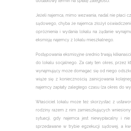
dodatkowy termin na spłatę zaległości.
Jeżeli najemca, mimo wezwania, nadal nie płaci 
sądowego, chyba że najemca złożył oświadczenie
opróżnienia i wydania lokalu na żądanie wyna
eksmisję najemcy z lokalu mieszkalnego.
Postępowania eksmisyjne średnio trwają kilkanaści
do lokalu socjalnego. Za cały ten okres, przez
wynajmujący może domagać się od niego odszkod
wiąże się z koniecznością zainicjowania kolej
najemcy zapłaty zaległego czasu (za okres do 
Właściciel lokalu może też skorzystać z usta
rodziny razem z nim zamieszkujących wniesionyc
sytuacji, gdy najemca jest niewypłacalny i 
sprzedawane w trybie egzekucji sądowej, a kw