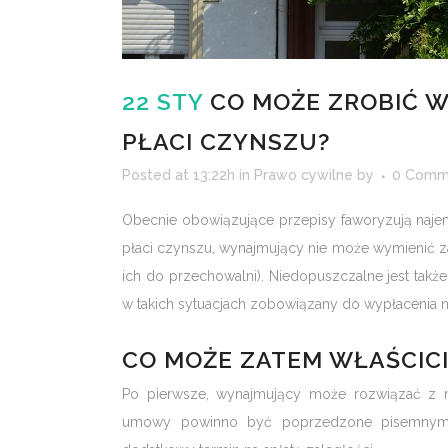
22 STY
CO MOŻE ZROBIĆ W
PŁACI CZYNSZU?
Posted at 13:22h
in
Prawo cywilne
by
0 Comm
Obecnie obowiązujące przepisy faworyzują najem
płaci czynszu, wynajmujący nie może wymienić z
ich do przechowalni). Niedopuszczalne jest ta
w takich sytuacjach zobowiązany do wypłacenia
CO MOŻE ZATEM WŁAŚCICI
Po pierwsze, wynajmujący może rozwiązać z
umowy powinno być poprzedzone pisemnym 