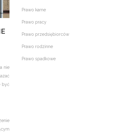
Prawo karne
Prawo pracy
IE
Prawo przedsiębiorców
Prawo rodzinne
Prawo spadkowe
a nie
kazać
e być
enie
ącym