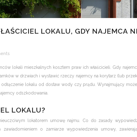
ŁAŚCICIEL LOKALU, GDY NAJEMCA N
ents
ców lokali mieszkalnych kosztem praw ich właścicieli. Gdy najemc
amków w drzwiach i wystawić rzeczy najemcy na korytarz (lub prze
kże odłączenie lokalu od dostaw wody czy prądu. Wynajmujący moż
 najemcy odszkodowania.
EL LOKALU?
 nieuczciwym lokatorem umowę najmu. Co do zasady wypowiedz
zawiadomieniem o zamiarze wypowiedzenia umowy, zawieraj