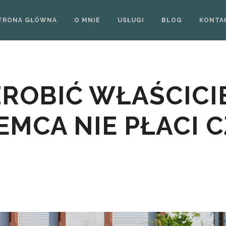
TRONA GŁÓWNA
O MNIE
USŁUGI
BLOG
KONTA
ROBIĆ WŁAŚCICI
EMCA NIE PŁACI 