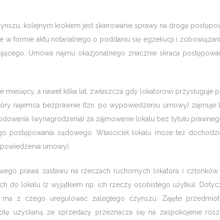
czynszu, kolejnym krokiem jest skierowanie sprawy na drogę postępo
 w formie aktu notarialnego o poddaniu się egzekucji i zobowiązan
jmującego. Umowa najmu okazjonalnego znacznie skraca postępowa
e miesięcy, a nawet kilka lat, zwłaszcza gdy lokatorowi przysługuje 
 który najemca bezprawnie (tzn. po wypowiedzeniu umowy) zajmuje l
owania (wynagrodzenia) za zajmowanie lokalu bez tytułu prawneg
nego postępowania sądowego. Właściciel lokalu może też dochodz
wypowiedzenia umowy).
wowego prawa zastawu na rzeczach ruchomych lokatora i członków
h do lokalu (z wyjątkiem np. ich rzeczy osobistego użytku). Dotyc
nie ma z czego uregulować zaległego czynszu. Zajęte przedmio
otę uzyskaną ze sprzedaży przeznacza się na zaspokojenie ros