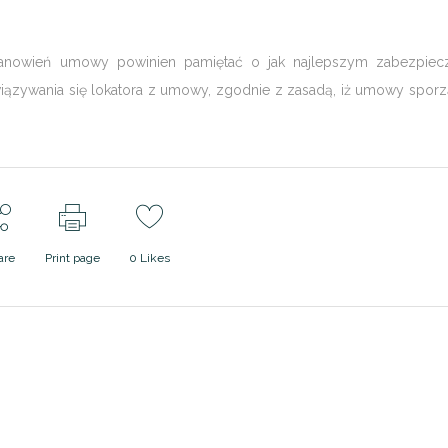
tanowień umowy powinien pamiętać o jak najlepszym zabezpiec
iązywania się lokatora z umowy, zgodnie z zasadą, iż umowy spor
are
Print page
0
Likes