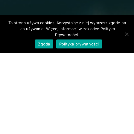
Ta strona używa cookies. Korzystając z niej wyrażasz zgodę na
ich używanie. Więcej informacji w zakładce Polityka
Prywatności.
Zgoda
Polityka prywatności
Profesjonalne
porady prawne w
Lęborku
Nie zawsze potrzebujemy prawnika, aby
reprezentował nas w sądzie czy przed innymi
organami. Niekiedy po prostu pojawia się
potrzeba rozwiania pewnych wątpliwości
natury prawnej, które laikowi ciężko samemu