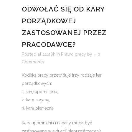
ODWOŁAĆ SIĘ OD KARY
PORZĄDKOWEJ
ZASTOSOWANEJ PRZEZ
PRACODAWCĘ?
Posted at 11:48h
in
Prawo pracy
by
0
Comments
Kodeks pracy przewiduje trzy rodzaje kar
porządkowych:
1. karę upomnienia,
2. karę nagany,
3. karę pieniężną.
Kary upomnienia i nagany mogą być
zastosowane w sytuacji nieprzestrzegania