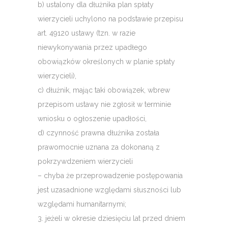
b) ustalony dla dłużnika plan spłaty
wierzycieli uchylono na podstawie przepisu
art. 49120 ustawy (tzn. w razie
niewykonywania przez upadłego
obowiązków określonych w planie spłaty
wierzycieli),
c) dłużnik, mając taki obowiązek, wbrew
przepisom ustawy nie zgłosił w terminie
wniosku o ogłoszenie upadłości,
d) czynność prawna dłużnika została
prawomocnie uznana za dokonaną z
pokrzywdzeniem wierzycieli
– chyba że przeprowadzenie postępowania
jest uzasadnione względami słuszności lub
względami humanitarnymi;
3. jeżeli w okresie dziesięciu lat przed dniem